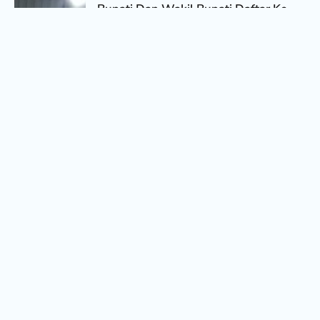
Bupati Dan Wakil Bupati Daftar Ke
KPU Siap Bangun Sanggau
30/08/2024
MEDIA KALBAR NEWS
Pj Bupati sanggau Suherman
Menerima Kedatangan Tim Teknis
UBP PLTU Sei Batu